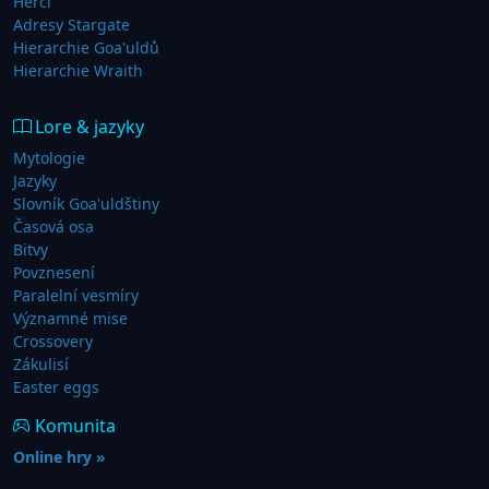
Herci
Adresy Stargate
Hierarchie Goa'uldů
Hierarchie Wraith
Lore & jazyky
Mytologie
Jazyky
Slovník Goa'uldštiny
Časová osa
Bitvy
Povznesení
Paralelní vesmíry
Významné mise
Crossovery
Zákulisí
Easter eggs
Komunita
Online hry »