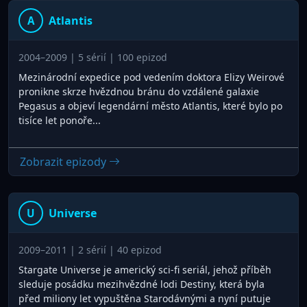
Atlantis
A
2004–2009 | 5 sérií | 100 epizod
Mezinárodní expedice pod vedením doktora Elizy Weirové
pronikne skrze hvězdnou bránu do vzdálené galaxie
Pegasus a objeví legendární město Atlantis, které bylo po
tisíce let ponoře...
Zobrazit epizody
Universe
U
2009–2011 | 2 sérií | 40 epizod
Stargate Universe je americký sci-fi seriál, jehož příběh
sleduje posádku mezihvězdné lodi Destiny, která byla
před miliony let vypuštěna Starodávnými a nyní putuje