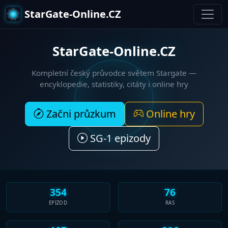
StarGate-Online.CZ
StarGate-Online.CZ
Kompletní český průvodce světem
Stargate
—
encyklopedie, statistiky, citáty i online hry
Začni průzkum
Online hry
SG-1 epizody
354
76
EPIZOD
RAS