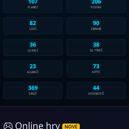
107
206
PLANET
POSTAV
82
90
LODÍ
ZBRANÍ
36
38
LOKACÍ
SG TÝMŮ
23
73
ALIANCÍ
MÝTŮ
369
44
FRÁZÍ
HODNOSTÍ
Online hry
NOVÉ