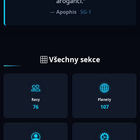
aroganci.“
—
Apophis
SG-1
Všechny sekce
Rasy
Planety
76
107