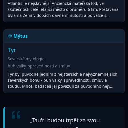
Atlantis je nejslavnější Anciencká mateřská loď, ve
skutečnosti celé létající město o průměru 6 km. Postavena
byla na Zemi v dobách dávné minulosti a po válce s...
Mýtus
Tyr
Severská mytologie
buh valky, spravedlnosti a smluv
Tyr byl puvodne jednim z nejstarsich a nejvyznamnejsich
severskych bohu - buh valky, spravedlnosti, smluv a
soudu. Mnozi badaceli jej povazuji za puvodniho nejv...
„Tau'ri budou trpět za svou